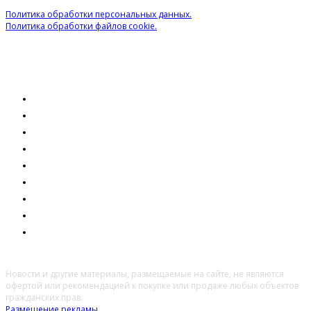
Политика обработки персональных данных.
Политика обработки файлов cookie.
ОБЩЕСТВО
ЭКОНОМИКА
ПРАВО
ОБРАЗОВАНИЕ
ТЕХНОЛОГИИ
ЗДОРОВЬЕ
КУЛЬТУРА
ПРОИСШЕСТВИЯ
МНЕНИЕ
Новости и другие материалы, размещаемые на сайте, не являются
офертой или рекомендацией к покупке или продаже любых объектов
гражданских прав.
Размещение рекламы.