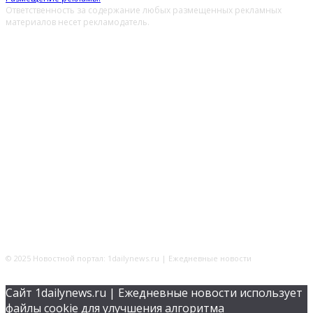
Ответственность за содержание любых размещенных рекламных
материалов несет рекламодатель.
© 2025 Новостной портал: 1dailynews.ru | Ежедневные новости
Сайт 1dailynews.ru | Ежедневные новости использует
файлы cookie для улучшения алгоритма