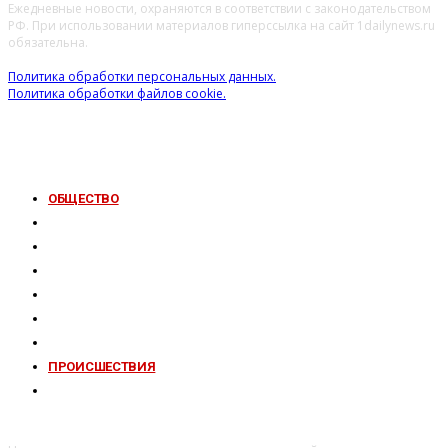
Ежедневные новости, охраняются в соответствии с законодательством
РФ. При использовании материалов гиперссылка на сайт 1dailynews.ru
обязательна.
Политика обработки персональных данных.
Политика обработки файлов cookie.
ОБЩЕСТВО
ЭКОНОМИКА
ПРАВО
ОБРАЗОВАНИЕ
ТЕХНОЛОГИИ
ЗДОРОВЬЕ
КУЛЬТУРА
ПРОИСШЕСТВИЯ
МНЕНИЕ