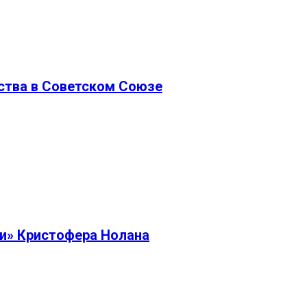
ства в Советском Союзе
еи» Кристофера Нолана