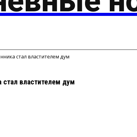
евные н
БЩЕСТВО
ЭКОНОМИКА
ПРА
енника стал властителем дум
а стал властителем дум