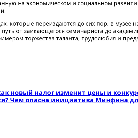
нную на экономическом и социальном развити
и.
х, которые переиздаются до сих пор, в музее н
путь от заикающегося семинариста до академика
римером торжества таланта, трудолюбия и преда
как новый налог изменит цены и конку
ся? Чем опасна инициатива Минфина дл