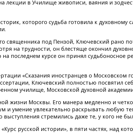
на лекции в Училище живописи, ваяния и зодчест
торик, которого судьба готовила к духовному са
и.
ого священника под Пензой, Ключевский рано пот
мотря на трудности, он блестяще окончил духов
 на последнем курсе он принял судьбоносное 
сертации «Сказания иностранцев о Московском г
ссертации, Ключевский полностью посвятил себ
енном училище, Московской духовной академии 
ной жизни Москвы. Его манера медленно и четк
 ум и умение увлекательно раскрывать любую т
го выступления стремились даже те, у кого не бы
Курс русской истории», в пяти частях, над кото