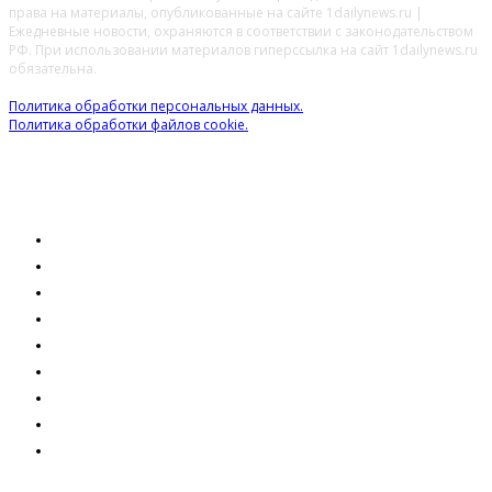
права на материалы, опубликованные на сайте 1dailynews.ru |
Ежедневные новости, охраняются в соответствии с законодательством
РФ. При использовании материалов гиперссылка на сайт 1dailynews.ru
обязательна.
Политика обработки персональных данных.
Политика обработки файлов cookie.
ОБЩЕСТВО
ЭКОНОМИКА
ПРАВО
ОБРАЗОВАНИЕ
ТЕХНОЛОГИИ
ЗДОРОВЬЕ
КУЛЬТУРА
ПРОИСШЕСТВИЯ
МНЕНИЕ