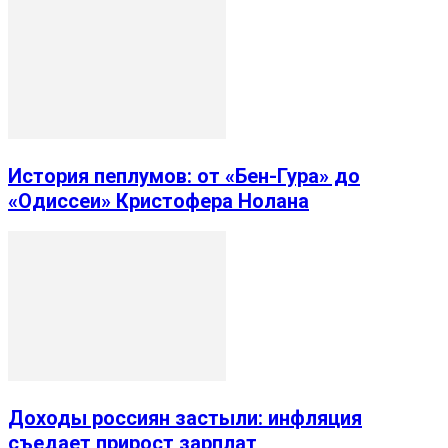
История пеплумов: от «Бен-Гура» до
«Одиссеи» Кристофера Нолана
Доходы россиян застыли: инфляция
съедает прирост зарплат