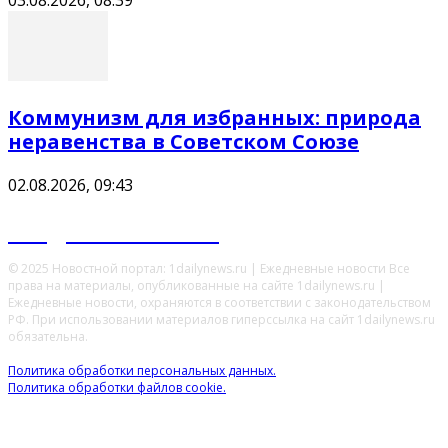
03.08.2026, 08:39
Коммунизм для избранных: природа
неравенства в Советском Союзе
02.08.2026, 09:43
Ежедневные новости
© 2025 Новостной портал: 1dailynews.ru | Ежедневные новости Все
права на материалы, опубликованные на сайте 1dailynews.ru |
Ежедневные новости, охраняются в соответствии с законодательством
РФ. При использовании материалов гиперссылка на сайт 1dailynews.ru
обязательна.
Политика обработки персональных данных.
Политика обработки файлов cookie.