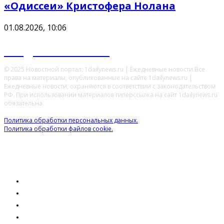
«Одиссеи» Кристофера Нолана
01.08.2026, 10:06
Ежедневные новости
© 2025 Новостной портал: 1dailynews.ru | Ежедневные новости Все
права на материалы, опубликованные на сайте 1dailynews.ru |
Ежедневные новости, охраняются в соответствии с законодательством
РФ. При использовании материалов гиперссылка на сайт 1dailynews.ru
обязательна.
Политика обработки персональных данных.
Политика обработки файлов cookie.
ОБЩЕСТВО
ЭКОНОМИКА
ПРАВО
ОБРАЗОВАНИЕ